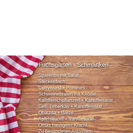
Fuchsgarten - Schmankerl
Spareribs mit Salat
Steckerlfisch
Currywurst + Pommes
Schweinebraten mit Knödel
Kalbfleischpflanzerl + Kartoffelsalat
Geb. Leberkäs + Kartoffelsalat
Obatzda + Breze
Apfelstrudel + Vanillesoße
Omas hausgem. Kiachl
Zu besonderen Anlässen: