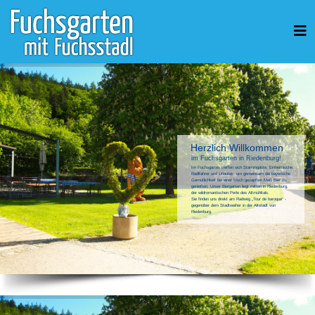
Herzlich Willkommen
im Fuchsgarten in Riedenburg!
Im Fuchsgarten treffen sich Stammgäste, Einheimische,
Radlfahrer und Urlauber, um gemeinsam die bayerische
Gemütlichkeit bei einer frisch gezapften Maß Bier zu
genießen. Unser Biergarten liegt mitten in Riedenburg,
der wildromantischen Perle des Altmühltals.
Sie finden uns direkt am Radweg „Tour de baroque“ -
gegenüber dem Stadtweiher in der Altstadt von
Riedenburg.